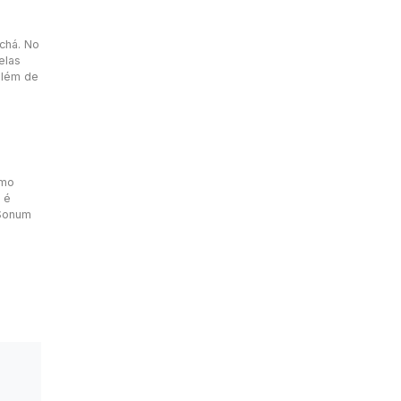
 chá. No
elas
além de
omo
 é
 Sonum