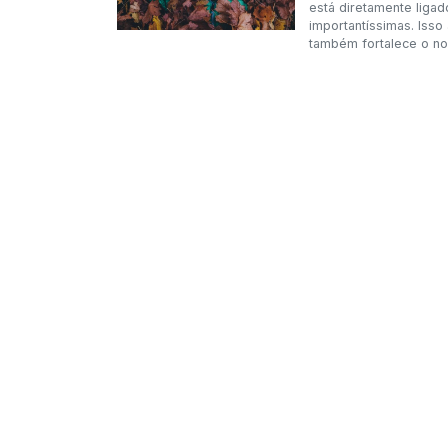
está diretamente liga
importantíssimas. Isso
também fortalece o nos