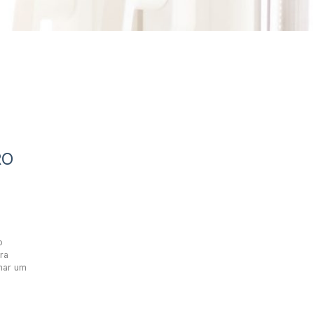
RO
o
ra
nar um