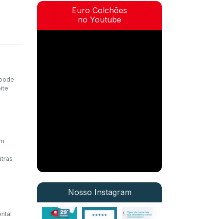
Euro Colchões
no Youtube
 pode
ite
ém
tras
Nosso Instagram
ntal