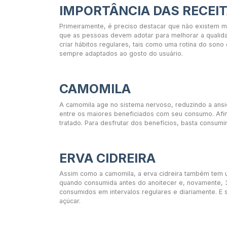
IMPORTÂNCIA DAS RECEI
Primeiramente, é preciso destacar que não existem m
que as pessoas devem adotar para melhorar a qualida
criar hábitos regulares, tais como uma rotina do so
sempre adaptados ao gosto do usuário.
CAMOMILA
A camomila age no sistema nervoso, reduzindo a ansie
entre os maiores beneficiados com seu consumo. Afin
tratado. Para desfrutar dos benefícios, basta consumi
ERVA CIDREIRA
Assim como a camomila, a erva cidreira também tem um
quando consumida antes do anoitecer e, novamente, 3
consumidos em intervalos regulares e diariamente. 
açúcar.