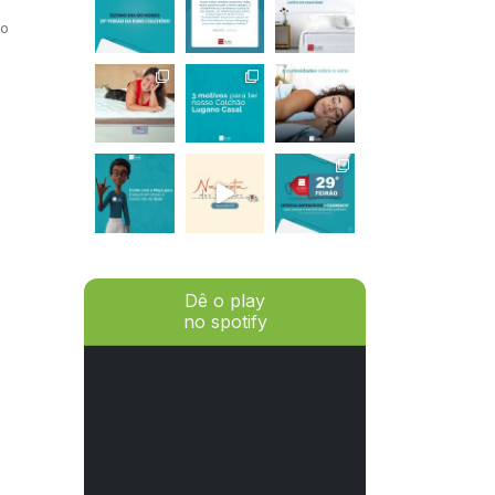
no
Dê o play
no spotify