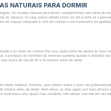
TAS NATURAIS PARA DORMIR
ilagres. As receitas naturais para dormir complementam uma série de me
de do repouso. Ou seja, pouco adianta tomar um chá à noite se a pesso
no em um espaço adequado e com um colchão e um travesseiro de qualida
dade e os níveis de cortisol. Por isso, quem sofre de apneia do sono es
al, a produção do hormônio do estresse aumenta quando o distúrbio não
r uma xícara de chá de 20 a 30 minutos antes de deitar.
 efeito sedativo. Portanto, seus efeitos sobre o sono são potencializa
0 minutos antes de deitar. Além disso, os chás agem com mais eficácia
E se você busca uma opção mais saudável, vale adoçar com mel em vez d