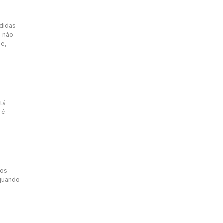
didas
a não
de,
tá
 é
dos
 quando
e