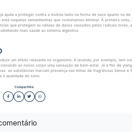
á ajuda a proteger contra a insônia tanto na forma de suco quanto na de
está naquelas sementeinhas que costumamos eliminar. À primeira vista, 
ncias que protegem as células de danos causados pelos radicais livres, 
ibilitando mais saúde ao sistema digestivo.
O
nduzir um efeito relaxante no organismo. A lavanda, por exemplo, tem c
porcionando ao nosso corpo uma sensação de bem-estar. Já a flor de ylang
mbas as substâncias marcam presença nas linhas de fragrâncias Sense e
s à qualidade do sono.
Compartilhe
comentário