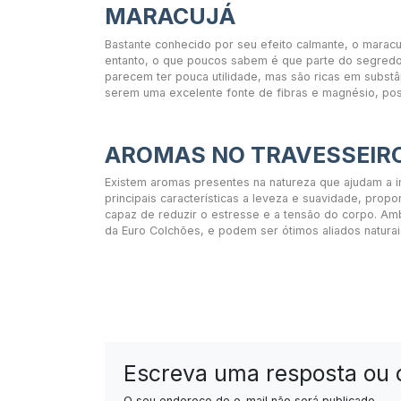
MARACUJÁ
Bastante conhecido por seu efeito calmante, o maracuj
entanto, o que poucos sabem é que parte do segredo 
parecem ter pouca utilidade, mas são ricas em substâ
serem uma excelente fonte de fibras e magnésio, poss
AROMAS NO TRAVESSEIR
Existem aromas presentes na natureza que ajudam a i
principais características a leveza e suavidade, pro
capaz de reduzir o estresse e a tensão do corpo. A
da Euro Colchões, e podem ser ótimos aliados naturai
Escreva uma resposta ou 
O seu endereço de e-mail não será publicado.