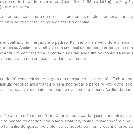
s de conforto pode recorrer ao Queen Size (1,58m x 1,98m), ao King Si
(1,93m x 2,03m).
 tem de espaço na hora de dormir e também as medidas do local em que
tes para se considerar na hora de fazer a escolha.
l encontrado no mercado é o padrão. Por ser o mais vendido e o mais
a da casa. Assim, se você vive em um local um pouco apertado, ele com
mbiente. Em contrapartida, o modelo fica devendo um pouco em relação 
essoas que se mexem bastante durante o sono.
te de 20 centímetros de largura em relação ao casal padrão. Embora pa
onar um repouso mais tranquilo sem incomodar o parceiro. Por outro lado,
pre é possível encontrar roupas de cama com a mesma facilidade para
 que não abrem mão de conforto. Com um espaço de quase um metro para 
teiro padrão colocados lado a lado. Contudo, tantas vantagens têm o seu
 o tamanho do quarto, pois ele não se adapta bem em áreas menores do