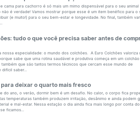
ue cama para cachorro é só mais um mimo dispensável para o seu animal
o não é verdade! Vamos mostrar porque esse é um item benéfico para o 
ibuir (e muito!) para o seu bem-estar e longevidade. No final, também v
..
ões: tudo o que você precisa saber antes de comp
a nossa especialidade: o mundo dos colchões. A Euro Colchões valoriza 
 porque sabe que uma rotina saudável e produtiva começa em um colchão
 também que são tantos termos técnicos que cercam esse mundo de
ifícil saber...
 para deixar o quarto mais fresco
 do ano, o verão, dormir bem é um desafio. No calor, o corpo fica pro
altas temperaturas também produzem irritação, desânimo e ainda podem g
erial e mal-estar. Nessa estação o dia ainda fica mais longo por conta do
 se ficamos...