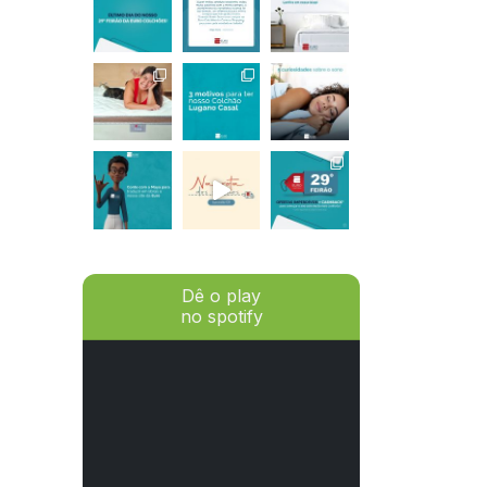
Dê o play
no spotify