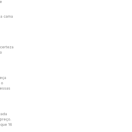
ze
 a cama
 certeza
ao
reça
 o
 essas
cada
 preço.
 que 16