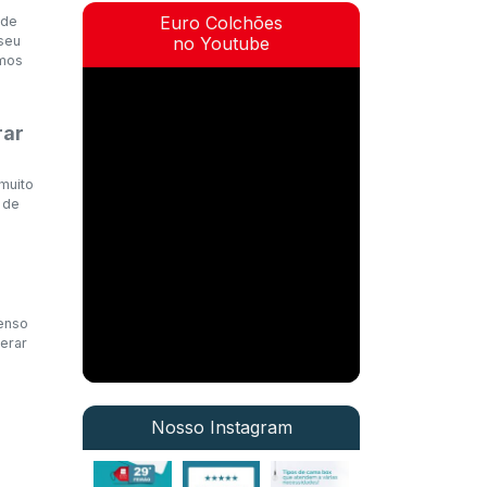
Euro Colchões
 de
seu
no Youtube
amos
rar
muito
 de
penso
erar
Nosso Instagram