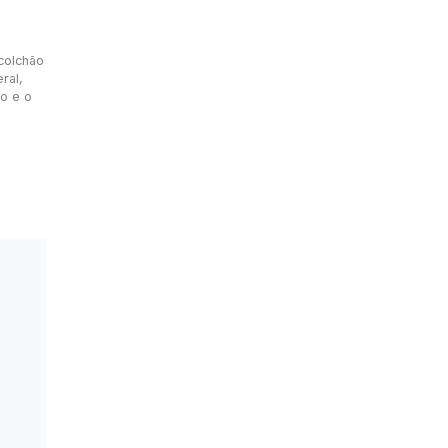
colchão
ral,
to e o