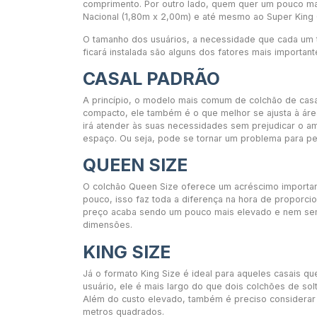
comprimento. Por outro lado, quem quer um pouco mai
Nacional (1,80m x 2,00m) e até mesmo ao Super King 
O tamanho dos usuários, a necessidade que cada um
ficará instalada são alguns dos fatores mais importan
CASAL PADRÃO
A princípio, o modelo mais comum de colchão de casa
compacto, ele também é o que melhor se ajusta à áre
irá atender às suas necessidades sem prejudicar o a
espaço. Ou seja, pode se tornar um problema para p
QUEEN SIZE
O colchão Queen Size oferece um acréscimo importan
pouco, isso faz toda a diferença na hora de proporci
preço acaba sendo um pouco mais elevado e nem sem
dimensões.
KING SIZE
Já o formato King Size é ideal para aqueles casais
usuário, ele é mais largo do que dois colchões de sol
Além do custo elevado, também é preciso considerar
metros quadrados.