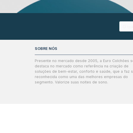
SOBRE NÓS
Presente no mercado desde 2005, a Euro Colchões s
destaca no mercado como referência na criação de
soluções de bem-estar, conforto e saúde, que a faz 
reconhecida como uma das melhores empresas do
segmento. Valorize suas noites de sono.