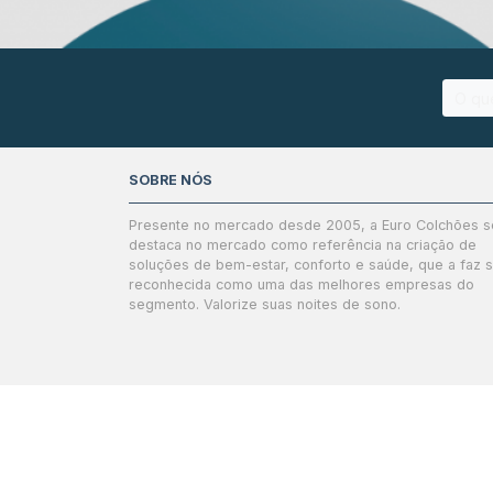
SOBRE NÓS
Presente no mercado desde 2005, a Euro Colchões s
destaca no mercado como referência na criação de
soluções de bem-estar, conforto e saúde, que a faz 
reconhecida como uma das melhores empresas do
segmento. Valorize suas noites de sono.