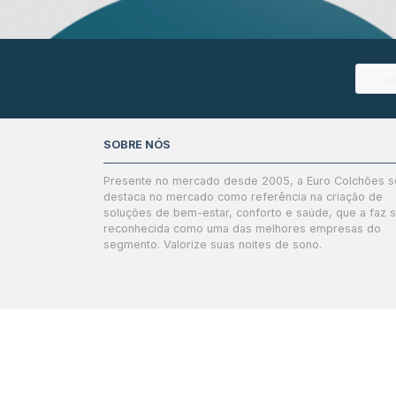
SOBRE NÓS
Presente no mercado desde 2005, a Euro Colchões s
destaca no mercado como referência na criação de
soluções de bem-estar, conforto e saúde, que a faz 
reconhecida como uma das melhores empresas do
segmento. Valorize suas noites de sono.