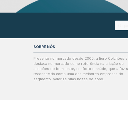
SOBRE NÓS
Presente no mercado desde 2005, a Euro Colchões s
destaca no mercado como referência na criação de
soluções de bem-estar, conforto e saúde, que a faz 
reconhecida como uma das melhores empresas do
segmento. Valorize suas noites de sono.